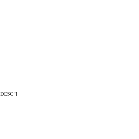
=”DESC”]